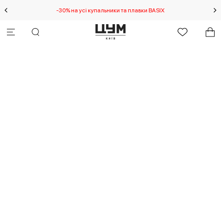
-30% на усі купальники та плавки BASIX
С