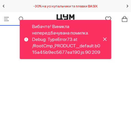
-30% на усі купальники та плавки BASIX
С
Вибачте! Виникла
непередбачувана помилка.
Debug: TypeError73 at
/RootCmp_PRODUCT__default.b0
15a45b9ec5677ea190.js:90:209