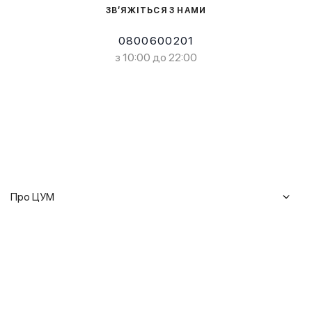
ЗВ’ЯЖІТЬСЯ З НАМИ
0800600201
з 10:00 до 22:00
Про ЦУМ
Журнал
Клієнтам
Історія ЦУМ
Доставка та повернення
Кар'єра
Сервіси
Гарантії
Співпраця
Подарункові сертифікати
Мобільний застосунок
Сталий розвиток