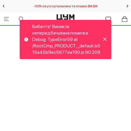
-30% на усі купальники та плавки BASIX
С
Вибачте! Виникла
непередбачувана помилка.
Debug: TypeError59 at
/RootCmp_PRODUCT__default.b0
15a45b9ec5677ea190.js:90:209