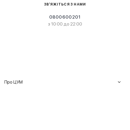
ЗВ’ЯЖІТЬСЯ З НАМИ
0800600201
з 10:00 до 22:00
Про ЦУМ
Журнал
Клієнтам
Історія ЦУМ
Доставка та повернення
Кар'єра
Сервіси
Гарантії
Співпраця
Подарункові сертифікати
Мобільний застосунок
Сталий розвиток