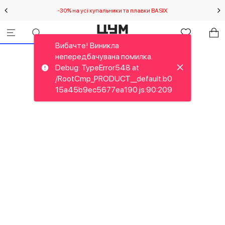
-30% на усі купальники та плавки BASIX
С
Вибачте! Виникла
непередбачувана помилка.
Debug: TypeError548 at
/RootCmp_PRODUCT__default.b0
15a45b9ec5677ea190.js:90:209