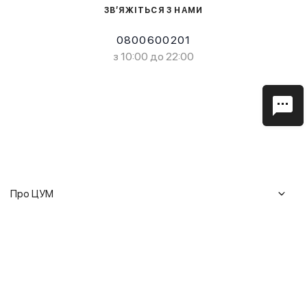
ЗВ’ЯЖІТЬСЯ З НАМИ
0800600201
з 10:00 до 22:00
Про ЦУМ
Журнал
Клієнтам
Історія ЦУМ
Доставка та повернення
Кар'єра
Сервіси
Гарантії
Співпраця
Подарункові сертифікати
Мобільний застосунок
Сталий розвиток