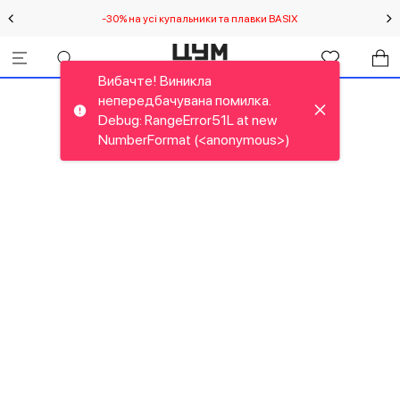
-30% на усі купальники та плавки BASIX
С
Вибачте! Виникла
непередбачувана помилка.
Debug: RangeError51L at new
NumberFormat (<anonymous>)