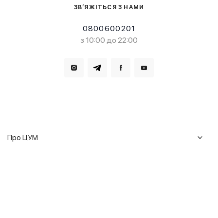
ЗВ’ЯЖІТЬСЯ З НАМИ
0800600201
з 10:00 до 22:00
Завантажте в
Завантажте в
Про ЦУМ
Журнал
Клієнтам
Історія ЦУМ
Доставка та повернення
Кар'єра
Сервіси
Гарантії
Співпраця
Подарункові сертифікати
Мобільний застосунок
Сталий розвиток