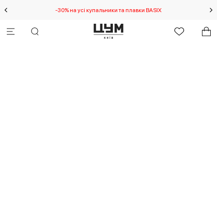
-30% на усі купальники та плавки BASIX
С