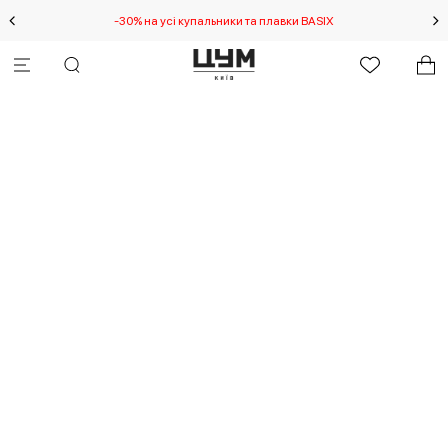
-30% на усі купальники та плавки BASIX
С