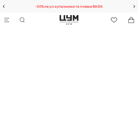
-30% на усі купальники та плавки BASIX
С