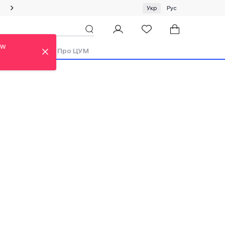
Спеціальна пропозиція на одяг та хустки ЦУМ by GUNIA
Укр
Рус
ew
ди
Аутлет
Про ЦУМ