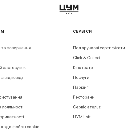
АМ
СЕРВІСИ
 та повернення
Подарункові сертифікати
Click & Collect
й застосунок
Кінотеатр
а відповіді
Послуги
Паркінг
ристування
Ресторани
 лояльності
Сервіс ательє
 приватності
ЦУМ Loft
 щодо файлів cookie