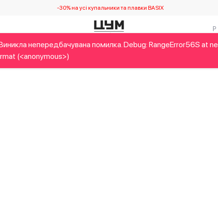
-30% на усі купальники та плавки BASIX
Виникла непередбачувана помилка. Debug: RangeError56S at n
Дітям
Home&Gifts
Українські дизайнери
Краса
Брен
rmat (<anonymous>)