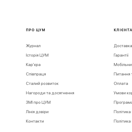
ПРО ЦУМ
КЛІЄНТ
Журнал
Доставка
Історія ЦУМ
Гарантії
Кар'єра
Мобільни
Співпраця
Питання т
Сталий розвиток
Оплата
Нагороди та досягнення
Умови ко
ЗМІ про ЦУМ
Програма
Лінія довіри
Політика
Контакти
Політика