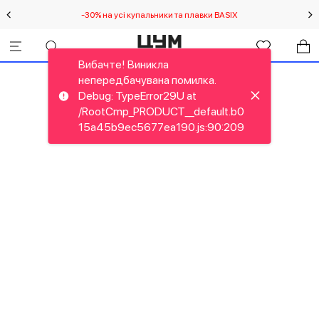
-30% на усі купальники та плавки BASIX
С
Вибачте! Виникла
непередбачувана помилка.
Debug: TypeError29U at
/RootCmp_PRODUCT__default.b0
15a45b9ec5677ea190.js:90:209