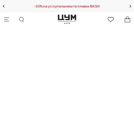
-30% на усі купальники та плавки BASIX
С