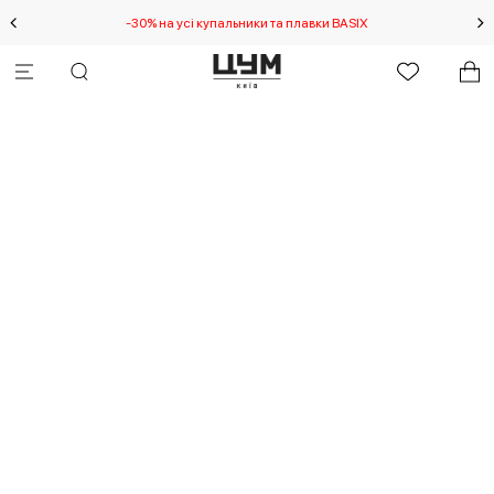
-30% на усі купальники та плавки BASIX
С