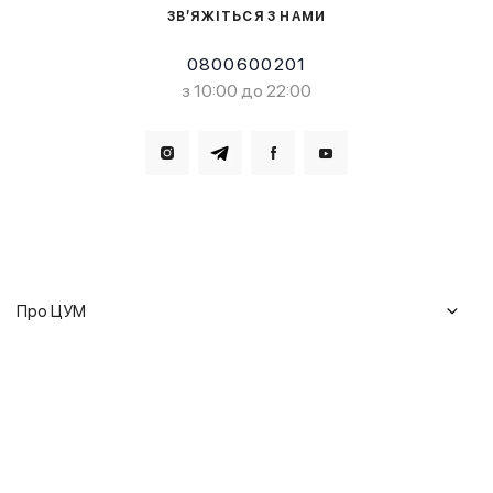
ЗВ’ЯЖІТЬСЯ З НАМИ
0800600201
з 10:00 до 22:00
Завантажте в
Завантажте в
Про ЦУМ
Журнал
Клієнтам
Історія ЦУМ
Доставка та повернення
Кар'єра
Сервіси
Гарантії
Співпраця
Подарункові сертифікати
Мобільний застосунок
Сталий розвиток