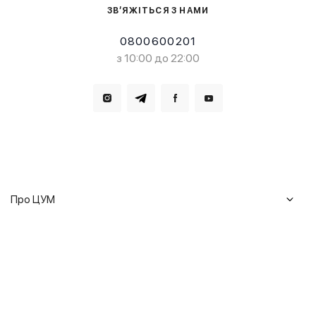
ЗВ’ЯЖІТЬСЯ З НАМИ
0800600201
з 10:00 до 22:00
Завантажте в
Завантажте в
Про ЦУМ
Журнал
Клієнтам
Історія ЦУМ
Доставка та повернення
Кар'єра
Сервіси
Гарантії
Співпраця
Подарункові сертифікати
Мобільний застосунок
Сталий розвиток