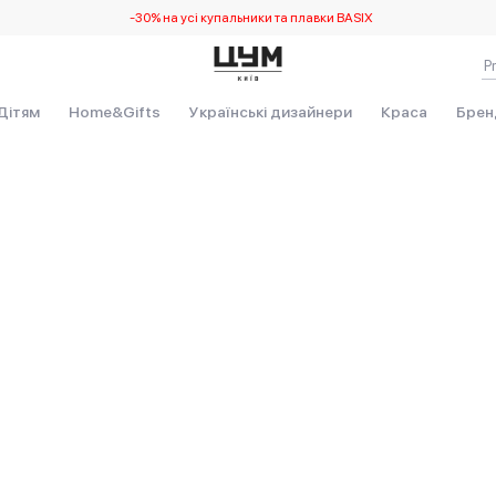
-30% на усі купальники та плавки BASIX
Дітям
Home&Gifts
Українські дизайнери
Краса
Брен