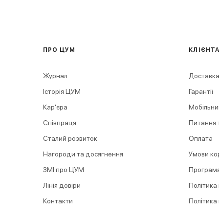
ПРО ЦУМ
КЛІЄНТ
Журнал
Доставка
Історія ЦУМ
Гарантії
Кар'єра
Мобільни
Співпраця
Питання т
Сталий розвиток
Оплата
Нагороди та досягнення
Умови ко
ЗМІ про ЦУМ
Програма
Лінія довіри
Політика
Контакти
Політика