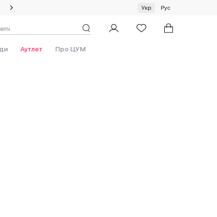
Спеціальна пропозиція на одяг та хустки ЦУМ by GUNIA
Укр
Рус
ди
Аутлет
Про ЦУМ