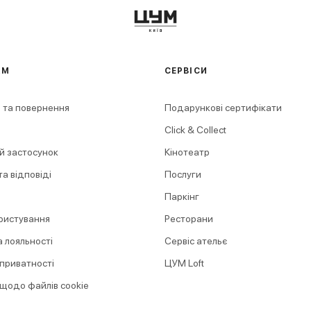
АМ
СЕРВІСИ
 та повернення
Подарункові сертифікати
Click & Collect
й застосунок
Кінотеатр
а відповіді
Послуги
Паркінг
ристування
Ресторани
 лояльності
Сервіс ательє
 приватності
ЦУМ Loft
 щодо файлів cookie