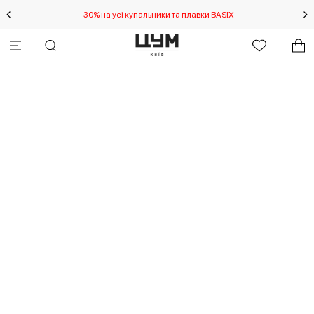
-30% на усі купальники та плавки BASIX
С