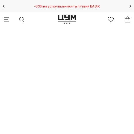
-30% на усі купальники та плавки BASIX
С