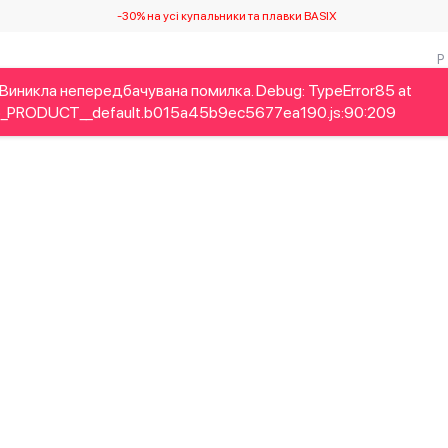
-30% на усі купальники та плавки BASIX
Виникла непередбачувана помилка. Debug: TypeError85 at
Дітям
Home&Gifts
Українські дизайнери
Краса
Брен
_PRODUCT__default.b015a45b9ec5677ea190.js:90:209