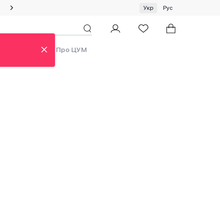
Спеціальна пропозиція на одяг та хустки ЦУМ by GUNIA
Укр
Рус
ди
Аутлет
Про ЦУМ