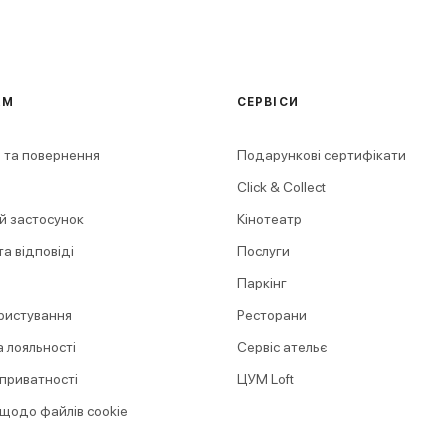
АМ
СЕРВІСИ
 та повернення
Подарункові сертифікати
Click & Collect
й застосунок
Кінотеатр
а відповіді
Послуги
Паркінг
ристування
Ресторани
 лояльності
Сервіс ательє
 приватності
ЦУМ Loft
 щодо файлів cookie