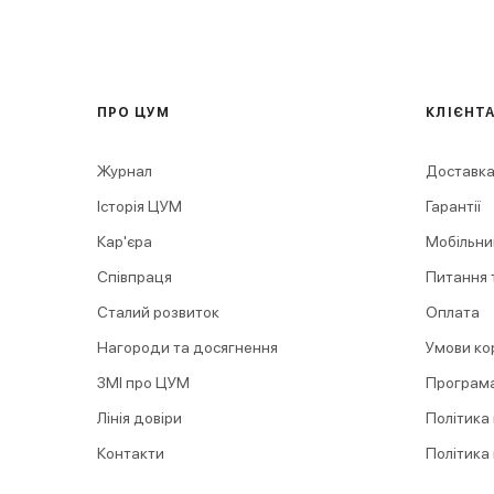
ПРО ЦУМ
КЛІЄНТ
Журнал
Доставка
Історія ЦУМ
Гарантії
Кар'єра
Мобільни
Співпраця
Питання т
Сталий розвиток
Оплата
Нагороди та досягнення
Умови ко
ЗМІ про ЦУМ
Програма
Лінія довіри
Політика
Контакти
Політика