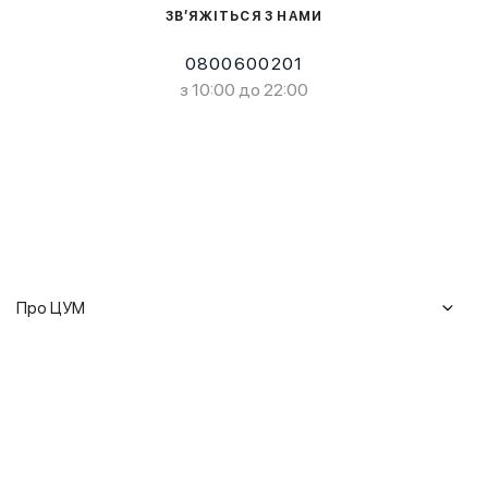
ЗВ’ЯЖІТЬСЯ З НАМИ
0800600201
з 10:00 до 22:00
Про ЦУМ
Журнал
Клієнтам
Історія ЦУМ
Доставка та повернення
Кар'єра
Сервіси
Гарантії
Співпраця
Подарункові сертифікати
Мобільний застосунок
Сталий розвиток