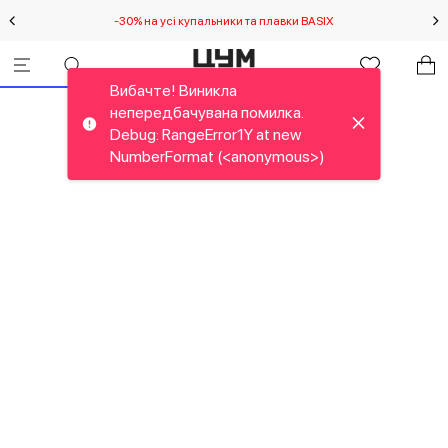
-30% на усі купальники та плавки BASIX
С
Вибачте! Виникла
непередбачувана помилка.
Debug: RangeError1Y at new
NumberFormat (<anonymous>)