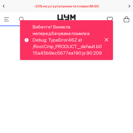
-30% на усі купальники та плавки BASIX
С
Вибачте! Виникла
непередбачувана помилка.
Debug: TypeError46Z at
/RootCmp_PRODUCT__default.b0
15a45b9ec5677ea190.js:90:209