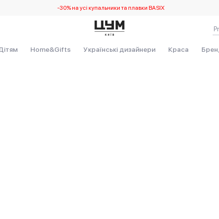
-30% на усі купальники та плавки BASIX
Виникла непередбачувана помилка. Debug: TypeError101 at
Дітям
Home&Gifts
Українські дизайнери
Краса
Брен
_PRODUCT__default.b015a45b9ec5677ea190.js:90:209