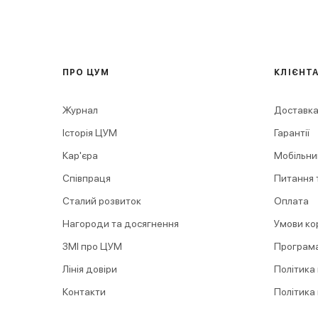
ПРО ЦУМ
КЛІЄНТ
Журнал
Доставка
Історія ЦУМ
Гарантії
Кар'єра
Мобільни
Співпраця
Питання т
Сталий розвиток
Оплата
Нагороди та досягнення
Умови ко
ЗМІ про ЦУМ
Програма
Лінія довіри
Політика
Контакти
Політика