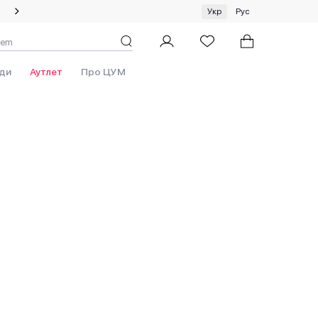
Спеціальна пропозиція на одяг та хустки ЦУМ by GUNIA
Укр
Рус
ди
Аутлет
Про ЦУМ