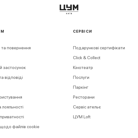
АМ
СЕРВІСИ
 та повернення
Подарункові сертифікати
Click & Collect
й застосунок
Кінотеатр
а відповіді
Послуги
Паркінг
ристування
Ресторани
 лояльності
Сервіс ательє
 приватності
ЦУМ Loft
 щодо файлів cookie