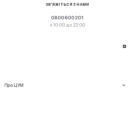
ЗВ’ЯЖІТЬСЯ З НАМИ
0800600201
з 10:00 до 22:00
Про ЦУМ
Журнал
Клієнтам
Історія ЦУМ
Доставка та повернення
Кар'єра
Сервіси
Гарантії
Співпраця
Подарункові сертифікати
Мобільний застосунок
Сталий розвиток