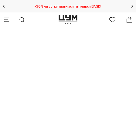
-30% на усі купальники та плавки BASIX
С