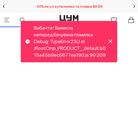
-30% на усі купальники та плавки BASIX
С
Вибачте! Виникла
непередбачувана помилка.
Debug: TypeError23U at
/RootCmp_PRODUCT__default.b0
15a45b9ec5677ea190.js:90:209