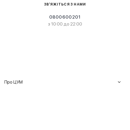
ЗВ’ЯЖІТЬСЯ З НАМИ
0800600201
з 10:00 до 22:00
Про ЦУМ
Журнал
Клієнтам
Історія ЦУМ
Доставка та повернення
Кар'єра
Сервіси
Гарантії
Співпраця
Подарункові сертифікати
Мобільний застосунок
Сталий розвиток