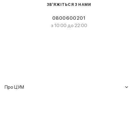
ЗВ’ЯЖІТЬСЯ З НАМИ
0800600201
з 10:00 до 22:00
Про ЦУМ
Журнал
Клієнтам
Історія ЦУМ
Доставка та повернення
Кар'єра
Сервіси
Гарантії
Співпраця
Подарункові сертифікати
Мобільний застосунок
Сталий розвиток