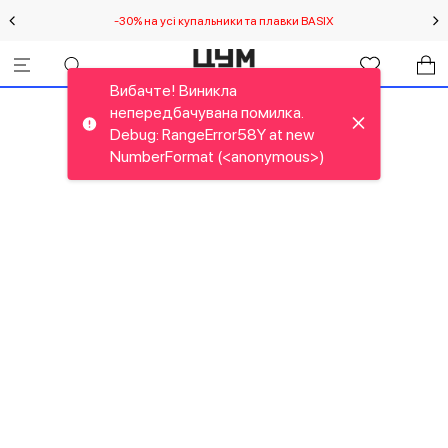
-30% на усі купальники та плавки BASIX
С
Вибачте! Виникла
непередбачувана помилка.
Debug: RangeError58Y at new
NumberFormat (<anonymous>)