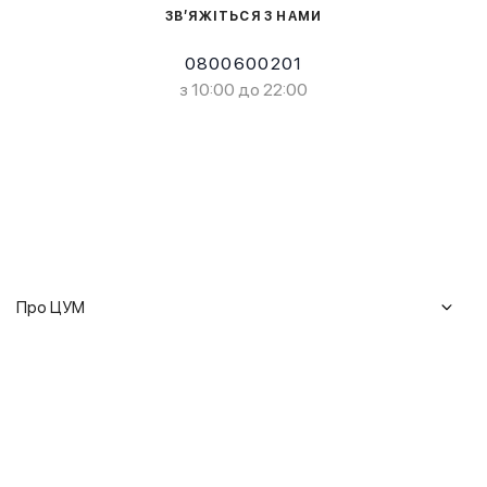
ЗВ’ЯЖІТЬСЯ З НАМИ
0800600201
з 10:00 до 22:00
Про ЦУМ
Журнал
Клієнтам
Історія ЦУМ
Доставка та повернення
Кар'єра
Сервіси
Гарантії
Співпраця
Подарункові сертифікати
Мобільний застосунок
Сталий розвиток