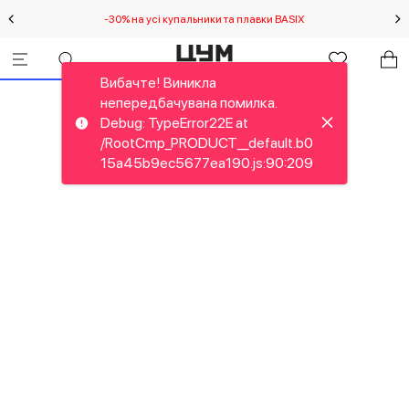
-30% на усі купальники та плавки BASIX
С
Вибачте! Виникла
непередбачувана помилка.
Debug: TypeError22E at
/RootCmp_PRODUCT__default.b0
15a45b9ec5677ea190.js:90:209