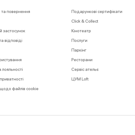
 та повернення
Подарункові сертифікати
Click & Collect
й застосунок
Кінотеатр
а відповіді
Послуги
Паркінг
ристування
Ресторани
 лояльності
Сервіс ательє
 приватності
ЦУМ Loft
 щодо файлів cookie