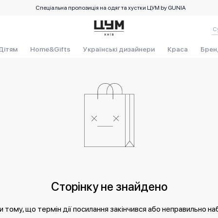
Спеціальна пропозиція на одяг та хустки ЦУМ by GUNIA
Дітям
Home&Gifts
Українські дизайнери
Краса
Брен
Сторінку не знайдено
 тому, що термін дії посилання закінчився або неправильно на