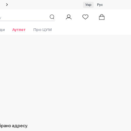
Літній сейл: знижки до 50%!
Укр
Рус
ди
Аутлет
Про ЦУМ
брано адресу.