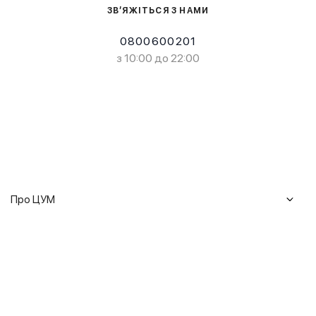
ЗВ’ЯЖІТЬСЯ З НАМИ
0800600201
з 10:00 до 22:00
Про ЦУМ
Журнал
Клієнтам
Історія ЦУМ
Доставка та повернення
Кар'єра
Сервіси
Гарантії
Співпраця
Подарункові сертифікати
Мобільний застосунок
Сталий розвиток