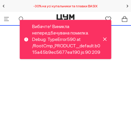
-30% на усі купальники та плавки BASIX
С
Вибачте! Виникла
непередбачувана помилка.
Debug: TypeError590 at
/RootCmp_PRODUCT__default.b0
15a45b9ec5677ea190.js:90:209