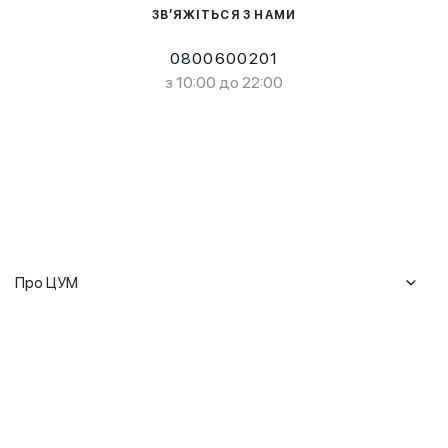
ЗВ’ЯЖІТЬСЯ З НАМИ
0800600201
з 10:00 до 22:00
Про ЦУМ
Журнал
Клієнтам
Історія ЦУМ
Доставка та повернення
Кар'єра
Сервіси
Гарантії
Співпраця
Подарункові сертифікати
Мобільний застосунок
Сталий розвиток