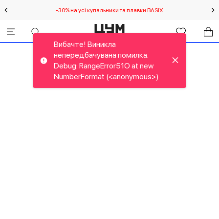
-30% на усі купальники та плавки BASIX
С
Вибачте! Виникла
непередбачувана помилка.
Debug: RangeError51O at new
NumberFormat (<anonymous>)