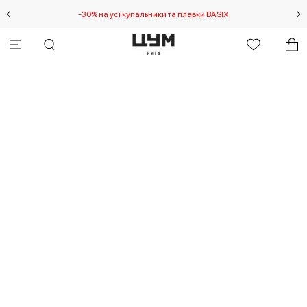
-30% на усі купальники та плавки BASIX
С