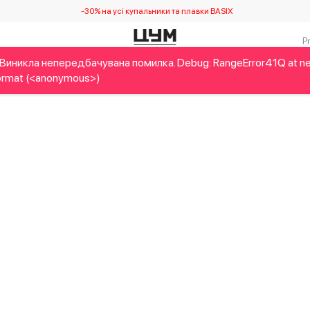
-30% на усі купальники та плавки BASIX
Виникла непередбачувана помилка. Debug: RangeError41Q at n
Дітям
Home&Gifts
Українські дизайнери
Краса
Брен
rmat (<anonymous>)