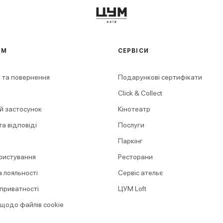
АМ
СЕРВІСИ
 та повернення
Подарункові сертифікати
Click & Collect
й застосунок
Кінотеатр
а відповіді
Послуги
Паркінг
ристування
Ресторани
 лояльності
Сервіс ательє
 приватності
ЦУМ Loft
 щодо файлів cookie