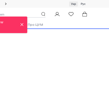
Спеціальна пропозиція на одяг та хустки ЦУМ by GUNIA
Укр
Рус
ew
ди
Аутлет
Про ЦУМ