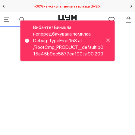
-30% на усі купальники та плавки BASIX
С
Вибачте! Виникла
непередбачувана помилка.
Debug: TypeError158 at
/RootCmp_PRODUCT__default.b0
15a45b9ec5677ea190.js:90:209