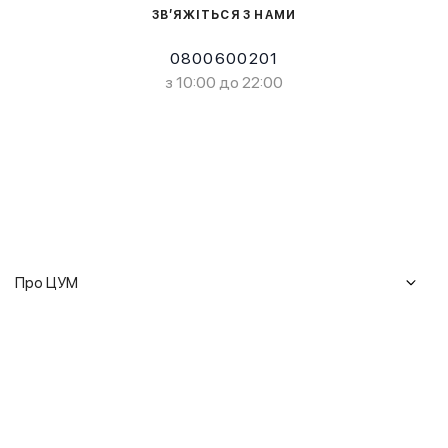
ЗВ’ЯЖІТЬСЯ З НАМИ
0800600201
з 10:00 до 22:00
Про ЦУМ
Журнал
Клієнтам
Історія ЦУМ
Доставка та повернення
Кар'єра
Сервіси
Гарантії
Співпраця
Подарункові сертифікати
Мобільний застосунок
Сталий розвиток