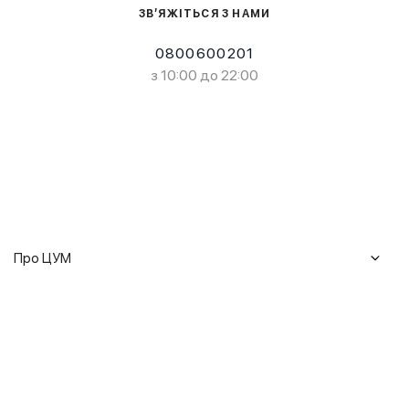
ЗВ’ЯЖІТЬСЯ З НАМИ
0800600201
з 10:00 до 22:00
Про ЦУМ
Журнал
Клієнтам
Історія ЦУМ
Доставка та повернення
Кар'єра
Сервіси
Гарантії
Співпраця
Подарункові сертифікати
Мобільний застосунок
Сталий розвиток