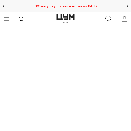
-30% на усі купальники та плавки BASIX
С
Вибачте! Виникла
непередбачувана помилка.
Debug: RangeError173 at new
NumberFormat (<anonymous>)