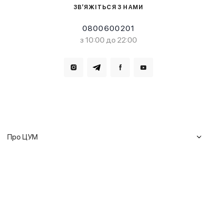
ЗВ’ЯЖІТЬСЯ З НАМИ
0800600201
з 10:00 до 22:00
Про ЦУМ
Журнал
Клієнтам
Історія ЦУМ
Доставка та повернення
Кар'єра
Сервіси
Гарантії
Співпраця
Подарункові сертифікати
Мобільний застосунок
Сталий розвиток