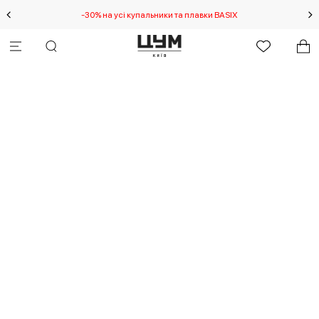
-30% на усі купальники та плавки BASIX
С