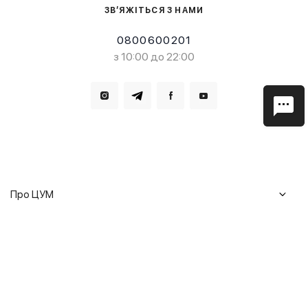
ЗВ’ЯЖІТЬСЯ З НАМИ
0800600201
з 10:00 до 22:00
Завантажте в
Завантажте в
Про ЦУМ
Журнал
Клієнтам
Історія ЦУМ
Доставка та повернення
Кар'єра
Сервіси
Гарантії
Співпраця
Подарункові сертифікати
Мобільний застосунок
Сталий розвиток