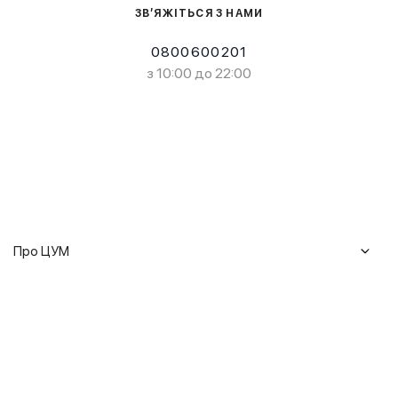
ЗВ’ЯЖІТЬСЯ З НАМИ
0800600201
з 10:00 до 22:00
Про ЦУМ
Журнал
Клієнтам
Історія ЦУМ
Доставка та повернення
Кар'єра
Сервіси
Гарантії
Співпраця
Подарункові сертифікати
Мобільний застосунок
Сталий розвиток