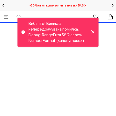
-30% на усі купальники та плавки BASIX
С
Вибачте! Виникла
непередбачувана помилка.
Debug: RangeError58Q at new
NumberFormat (<anonymous>)