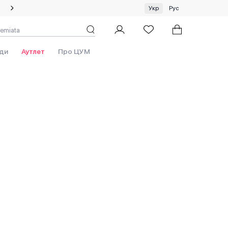
Спеціальна пропозиція на одяг та хустки ЦУМ by GUNIA
Укр
Рус
ди
Аутлет
Про ЦУМ