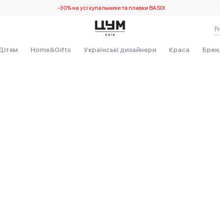
-30% на усі купальники та плавки BASIX
Дітям
Home&Gifts
Українські дизайнери
Краса
Брен