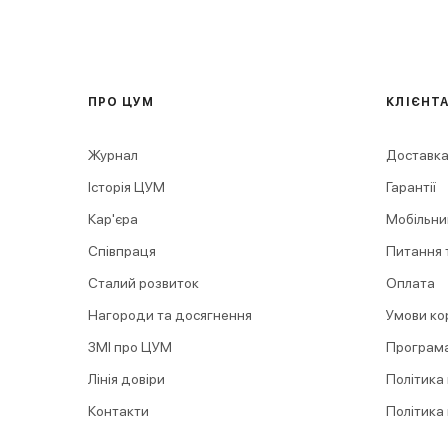
ПРО ЦУМ
КЛІЄНТ
Журнал
Доставка
Історія ЦУМ
Гарантії
Кар'єра
Мобільни
Співпраця
Питання т
Сталий розвиток
Оплата
Нагороди та досягнення
Умови ко
ЗМІ про ЦУМ
Програма
Лінія довіри
Політика
Контакти
Політика