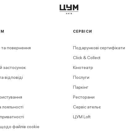
АМ
СЕРВІСИ
 та повернення
Подарункові сертифікати
Click & Collect
й застосунок
Кінотеатр
а відповіді
Послуги
Паркінг
ристування
Ресторани
 лояльності
Сервіс ательє
 приватності
ЦУМ Loft
 щодо файлів cookie