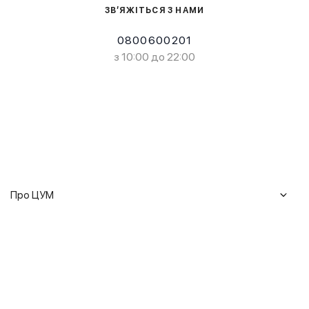
ЗВ’ЯЖІТЬСЯ З НАМИ
0800600201
з 10:00 до 22:00
Про ЦУМ
Журнал
Клієнтам
Історія ЦУМ
Доставка та повернення
Кар'єра
Сервіси
Гарантії
Співпраця
Подарункові сертифікати
Мобільний застосунок
Сталий розвиток