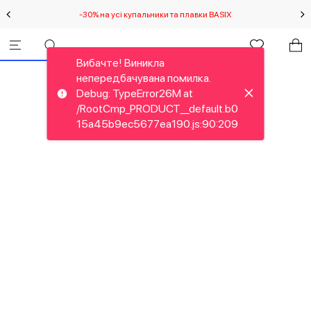
-30% на усі купальники та плавки BASIX
С
Вибачте! Виникла
непередбачувана помилка.
Debug: TypeError26M at
/RootCmp_PRODUCT__default.b0
15a45b9ec5677ea190.js:90:209