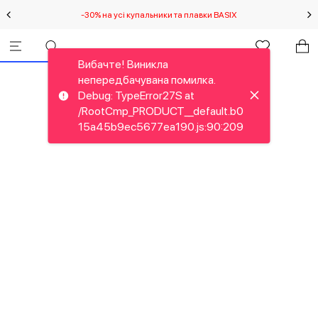
-30% на усі купальники та плавки BASIX
С
Вибачте! Виникла
непередбачувана помилка.
Debug: TypeError27S at
/RootCmp_PRODUCT__default.b0
15a45b9ec5677ea190.js:90:209