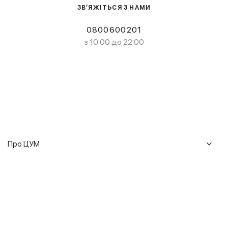
ЗВ’ЯЖІТЬСЯ З НАМИ
0800600201
з 10:00 до 22:00
Про ЦУМ
Журнал
Клієнтам
Історія ЦУМ
Доставка та повернення
Кар'єра
Сервіси
Гарантії
Співпраця
Подарункові сертифікати
Мобільний застосунок
Сталий розвиток