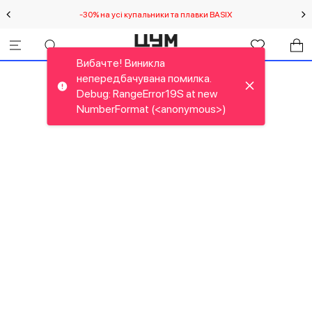
-30% на усі купальники та плавки BASIX
С
Вибачте! Виникла
непередбачувана помилка.
Debug: RangeError19S at new
NumberFormat (<anonymous>)