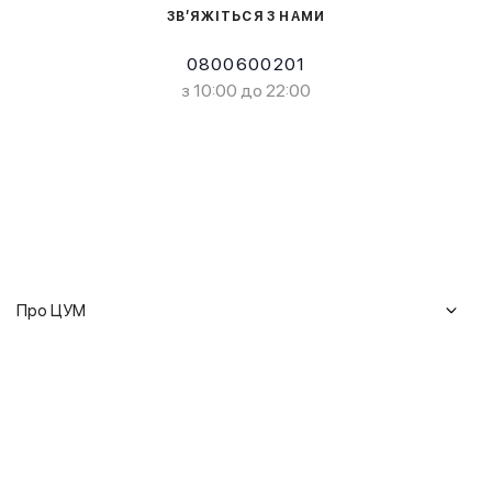
ЗВ’ЯЖІТЬСЯ З НАМИ
0800600201
з 10:00 до 22:00
Про ЦУМ
Журнал
Клієнтам
Історія ЦУМ
Доставка та повернення
Кар'єра
Сервіси
Гарантії
Співпраця
Подарункові сертифікати
Мобільний застосунок
Сталий розвиток