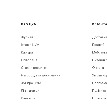
ПРО ЦУМ
КЛІЄНТ
Журнал
Доставка
Історія ЦУМ
Гарантії
Кар'єра
Мобільни
Співпраця
Питання т
Сталий розвиток
Оплата
Нагороди та досягнення
Умови ко
ЗМІ про ЦУМ
Програма
Лінія довіри
Політика
Контакти
Політика