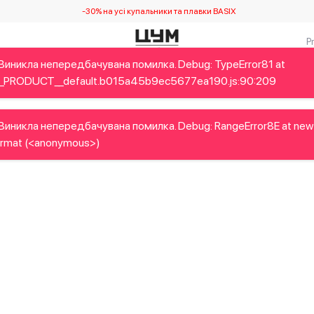
-30% на усі купальники та плавки BASIX
Виникла непередбачувана помилка. Debug: TypeError81 at
Дітям
Home&Gifts
Українські дизайнери
Краса
Брен
_PRODUCT__default.b015a45b9ec5677ea190.js:90:209
Виникла непередбачувана помилка. Debug: RangeError8E at new
rmat (<anonymous>)