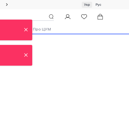
Спеціальна пропозиція на одяг та хустки ЦУМ by GUNIA
Укр
Рус
ди
Аутлет
Про ЦУМ