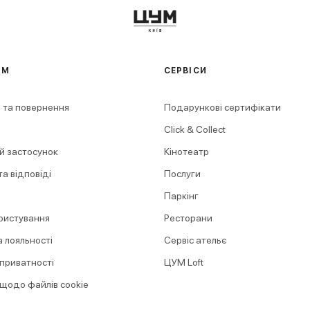
АМ
СЕРВІСИ
 та повернення
Подарункові сертифікати
Click & Collect
й застосунок
Кінотеатр
а відповіді
Послуги
Паркінг
ристування
Ресторани
 лояльності
Сервіс ательє
 приватності
ЦУМ Loft
 щодо файлів cookie