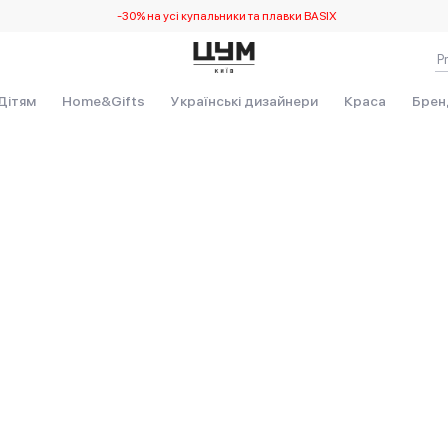
-30% на усі купальники та плавки BASIX
Дітям
Home&Gifts
Українські дизайнери
Краса
Брен