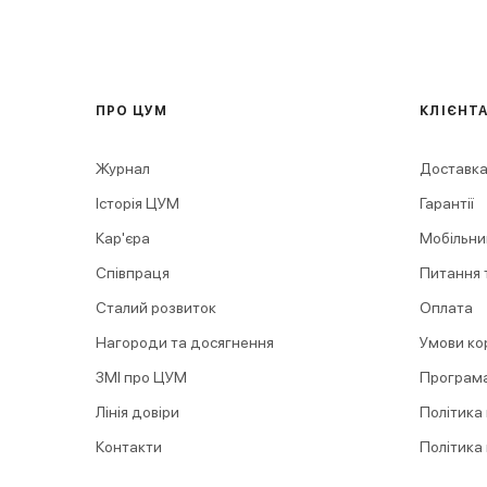
ПРО ЦУМ
КЛІЄНТ
Журнал
Доставка
Історія ЦУМ
Гарантії
Кар'єра
Мобільни
Співпраця
Питання т
Сталий розвиток
Оплата
Нагороди та досягнення
Умови ко
ЗМІ про ЦУМ
Програма
Лінія довіри
Політика
Контакти
Політика