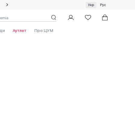
Спеціальна пропозиція на одяг та хустки ЦУМ by GUNIA
Укр
Рус
ди
Аутлет
Про ЦУМ