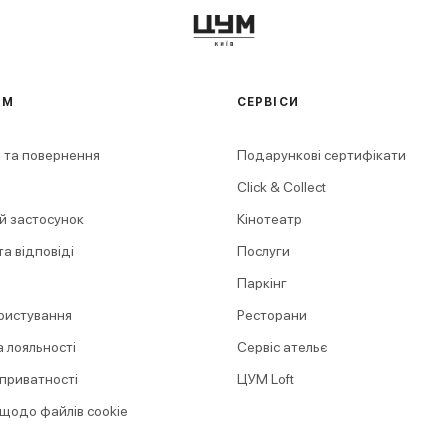
АМ
СЕРВІСИ
 та повернення
Подарункові сертифікати
Click & Collect
й застосунок
Кінотеатр
а відповіді
Послуги
Паркінг
ристування
Ресторани
 лояльності
Сервіс ательє
 приватності
ЦУМ Loft
 щодо файлів cookie