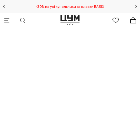
-30% на усі купальники та плавки BASIX
С