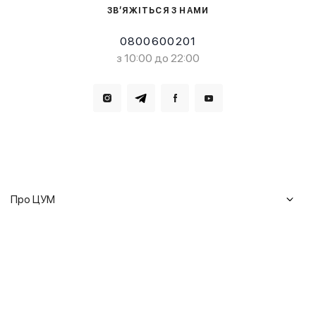
ЗВ’ЯЖІТЬСЯ З НАМИ
0800600201
з 10:00 до 22:00
Завантажте в
Завантажте в
Про ЦУМ
Журнал
Клієнтам
Історія ЦУМ
Доставка та повернення
Кар'єра
Сервіси
Гарантії
Співпраця
Подарункові сертифікати
Мобільний застосунок
Сталий розвиток