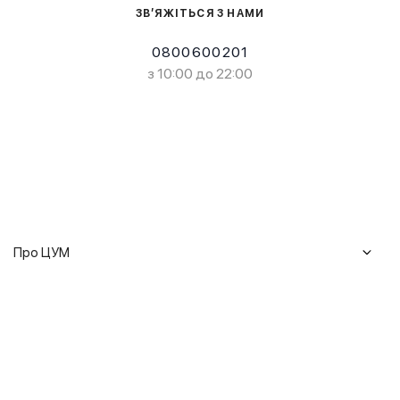
ЗВ’ЯЖІТЬСЯ З НАМИ
0800600201
з 10:00 до 22:00
Про ЦУМ
Журнал
Клієнтам
Історія ЦУМ
Доставка та повернення
Кар'єра
Сервіси
Гарантії
Співпраця
Подарункові сертифікати
Мобільний застосунок
Сталий розвиток