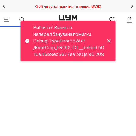
-30% на усі купальники та плавки BASIX
С
Вибачте! Виникла
непередбачувана помилка.
Debug: TypeError55W at
/RootCmp_PRODUCT__default.b0
15a45b9ec5677ea190.js:90:209