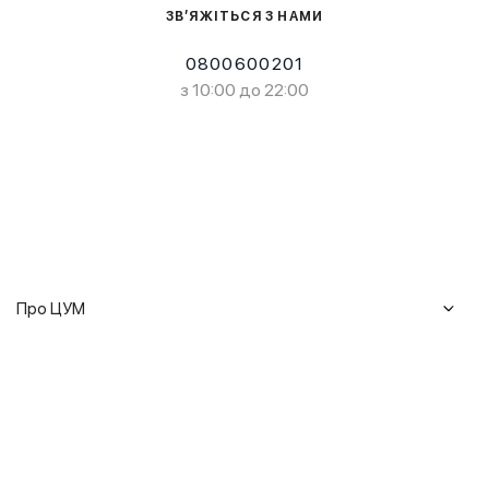
ЗВ’ЯЖІТЬСЯ З НАМИ
0800600201
з 10:00 до 22:00
Про ЦУМ
Журнал
Клієнтам
Історія ЦУМ
Доставка та повернення
Кар'єра
Сервіси
Гарантії
Співпраця
Подарункові сертифікати
Мобільний застосунок
Сталий розвиток