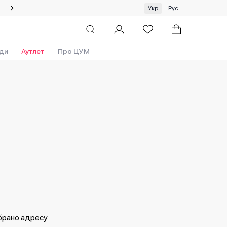
Літній сейл: знижки до 50%!
Укр
Рус
ди
Аутлет
Про ЦУМ
брано адресу.