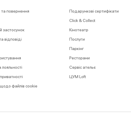
 та повернення
Подарункові сертифікати
Click & Collect
й застосунок
Кінотеатр
а відповіді
Послуги
Паркінг
ристування
Ресторани
 лояльності
Сервіс ательє
 приватності
ЦУМ Loft
 щодо файлів cookie