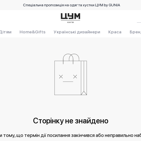
Спеціальна пропозиція на одяг та хустки ЦУМ by GUNIA
Дітям
Home&Gifts
Українські дизайнери
Краса
Брен
Сторінку не знайдено
 тому, що термін дії посилання закінчився або неправильно на