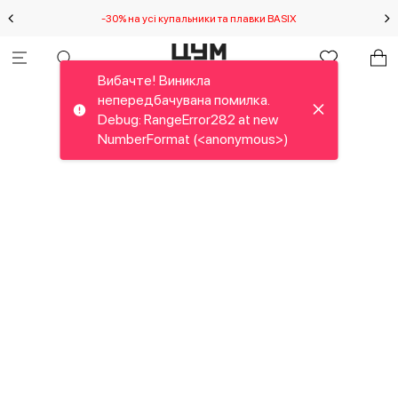
-30% на усі купальники та плавки BASIX
С
Вибачте! Виникла
непередбачувана помилка.
Debug: RangeError282 at new
NumberFormat (<anonymous>)
Вибачте! Виникла
непередбачувана помилка.
Debug: RangeError29E at new
NumberFormat (<anonymous>)