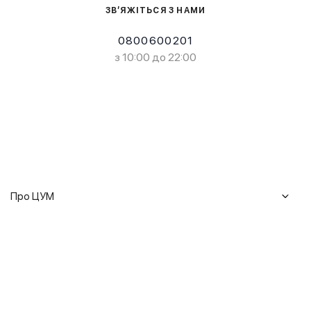
ЗВ’ЯЖІТЬСЯ З НАМИ
0800600201
з 10:00 до 22:00
Про ЦУМ
Журнал
Клієнтам
Історія ЦУМ
Доставка та повернення
Кар'єра
Сервіси
Гарантії
Співпраця
Подарункові сертифікати
Мобільний застосунок
Сталий розвиток