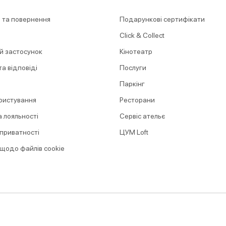
 та повернення
Подарункові сертифікати
Click & Collect
й застосунок
Кінотеатр
а відповіді
Послуги
Паркінг
ристування
Ресторани
 лояльності
Сервіс ательє
 приватності
ЦУМ Loft
 щодо файлів cookie