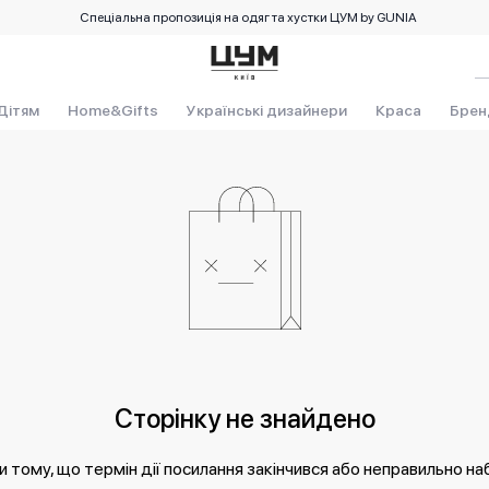
Спеціальна пропозиція на одяг та хустки ЦУМ by GUNIA
Дітям
Home&Gifts
Українські дизайнери
Краса
Брен
Сторінку не знайдено
 тому, що термін дії посилання закінчився або неправильно на