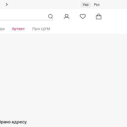
Літній сейл: знижки до 50%!
Укр
Рус
ди
Аутлет
Про ЦУМ
брано адресу.