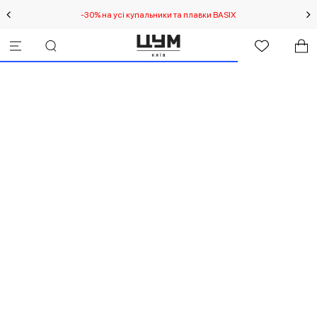
-30% на усі купальники та плавки BASIX
С