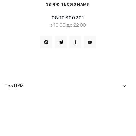
ЗВ’ЯЖІТЬСЯ З НАМИ
0800600201
з 10:00 до 22:00
Завантажте в
Завантажте в
Про ЦУМ
Журнал
Клієнтам
Історія ЦУМ
Доставка та повернення
Кар'єра
Сервіси
Гарантії
Співпраця
Подарункові сертифікати
Мобільний застосунок
Сталий розвиток