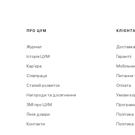
ПРО ЦУМ
КЛІЄНТ
Журнал
Доставка
Історія ЦУМ
Гарантії
Кар'єра
Мобільни
Співпраця
Питання т
Сталий розвиток
Оплата
Нагороди та досягнення
Умови ко
ЗМІ про ЦУМ
Програма
Лінія довіри
Політика
Контакти
Політика