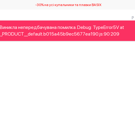
-30% на усі купальники та плавки BASIX
Виникла непередбачувана помилка. Debug: TypeError5V at
Дітям
Home&Gifts
Українські дизайнери
Краса
Брен
_PRODUCT__default.b015a45b9ec5677ea190.js:90:209