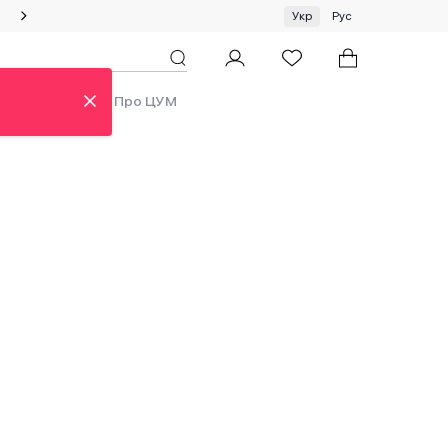
Спеціальна пропозиція на одяг та хустки ЦУМ by GUNIA
Укр
Рус
ди
Аутлет
Про ЦУМ