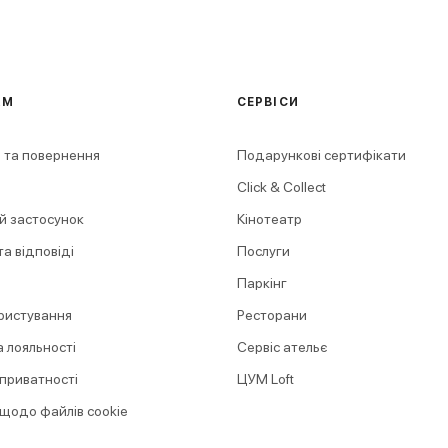
АМ
СЕРВІСИ
 та повернення
Подарункові сертифікати
Click & Collect
й застосунок
Кінотеатр
а відповіді
Послуги
Паркінг
ристування
Ресторани
 лояльності
Сервіс ательє
 приватності
ЦУМ Loft
 щодо файлів cookie